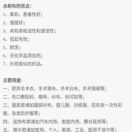
水刺布的优点：
1、柔软、悬垂性好；
2、强度好；
3、具有高吸湿性和速湿性；
4、低起毛性；
5、耐洗；
6、无化学品添加剂；
7、外观类似纺织品。
主要用途:
一．即弃手术衣、手术罩布、手术台布、手术围裙等；
二．伤口敷贴料、绷带、纱布、创可贴等；
三、服装类诸如服装衬布、婴儿服、训练服、狂欢夜一次性彩
服、各类防护服等；
四、 装饰布类诸如汽车内饰、家庭内饰、舞台装饰等；
五、 擦巾类诸如家用、个人、美容、工业、医用干湿巾等；