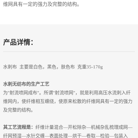
维网具有一定的强力及完整的结构。
产品详情：
水刺布 主要是白色，黑色，肤色布 克重35-170g
水刺无纺布的生产工艺
为"射流喷网成布"。所谓"射流喷网"，就是利用高压水流刺入纤
维网内，使纤维相互缠绕，使原来松散的纤维网具有一定的强力
及完整的结构。
其工艺流程是：
纤维计量混合—开松除杂—机械杂乱梳理成网—
纤网预湿—水针交缠—表面处理—烘干—卷取—检验—包装入