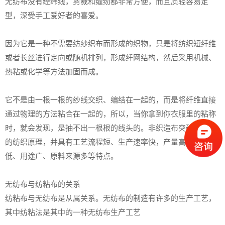
无纺布没有经纬线，剪裁和缝纫都非常方便，而且质轻容易定
型，深受手工爱好者的喜爱。
因为它是一种不需要纺纱织布而形成的织物，只是将纺织短纤维
或者长丝进行定向或随机排列，形成纤网结构，然后采用机械、
热粘或化学等方法加固而成。
它不是由一根一根的纱线交织、编结在一起的，而是将纤维直接
通过物理的方法粘合在一起的，所以，当你拿到你衣服里的粘称
时，就会发现，是抽不出一根根的线头的。非织造布突破了传统
的纺织原理，并具有工艺流程短、生产速率快，产量高、成本
低、用途广、原料来源多等特点。
无纺布与纺粘布的关系
纺粘布与无纺布是从属关系。无纺布的制造有许多的生产工艺，
其中纺粘法是其中的一种无纺布生产工艺