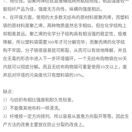
7．物性佳。由聚丙烯纺丝直接铺成网热粘结而成，制品强度较一
般短纤产品为佳，强度无方向性，纵横向强度相近。
8．在环保方面，使用的大多数无纺布的原材料是聚丙烯，而塑料
袋的原材料是聚乙烯，两种物质虽然名字相似，但在化学结构上
却相差甚远。聚乙烯的化学分子结构具有相当强的稳定性，极难
降解，所以塑料袋需要300年才可分解完毕；而聚丙烯的化学结
构不牢固，分子链很容易就可断裂，从而可以有效地降解，并且
在无毒的形态中进入下一步环境循环，一个无纺布购物袋在90天
内就可以彻底分解。而且无纺布购物袋可重复使用10次以上，废
弃后对环境的污染度也只有塑料袋的10%。
缺点：
1）与纺织布相比强度和耐久性较差。
2）不能像其他布料一样清洗。
3）纤维按一定方向排列、所以容易从直角方向裂开等等。因此生
产方法的改善主要放在防止分裂的改良上。