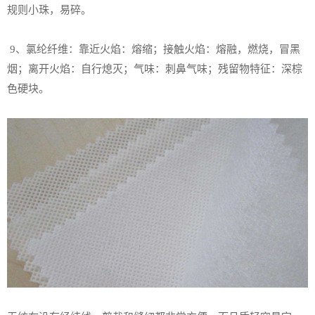
规则小珠，易碎。
9、氯纶纤维：靠近火焰：熔缩；接触火焰：熔融，燃烧，冒黑
烟；离开火焰：自行熄灭；气味：刺鼻气味；残留物特征：深棕
色硬块。