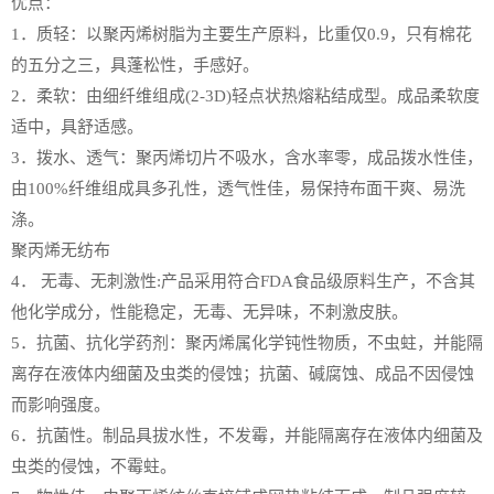
优点：
1．质轻：以聚丙烯树脂为主要生产原料，比重仅0.9，只有棉花
的五分之三，具蓬松性，手感好。
2．柔软：由细纤维组成(2-3D)轻点状热熔粘结成型。成品柔软度
适中，具舒适感。
3．拨水、透气：聚丙烯切片不吸水，含水率零，成品拨水性佳，
由100%纤维组成具多孔性，透气性佳，易保持布面干爽、易洗
涤。
聚丙烯无纺布
4． 无毒、无刺激性:产品采用符合FDA食品级原料生产，不含其
他化学成分，性能稳定，无毒、无异味，不刺激皮肤。
5．抗菌、抗化学药剂：聚丙烯属化学钝性物质，不虫蛀，并能隔
离存在液体内细菌及虫类的侵蚀；抗菌、碱腐蚀、成品不因侵蚀
而影响强度。
6．抗菌性。制品具拔水性，不发霉，并能隔离存在液体内细菌及
虫类的侵蚀，不霉蛀。